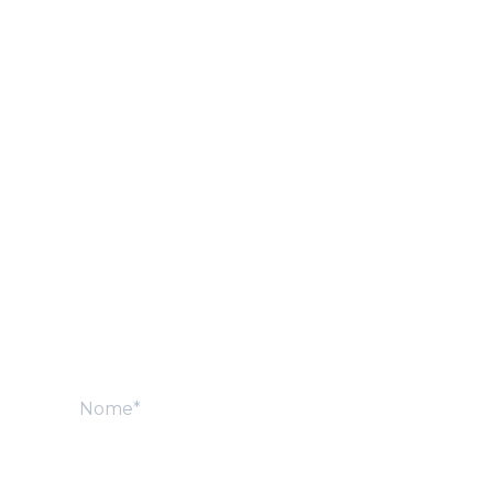
Lotes de alto 
padrão em Franca
FALE COM UM ESPECIALISTA
Nome*