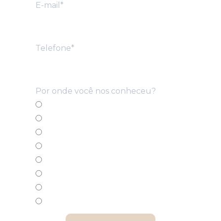
E-mail*
Telefone*
Por onde você nos conheceu?
Rádio
Panfleto
Placas/outdoor
Pesquisa Google
Stand de vendas
Carro de som
Redes Sociais
Outros