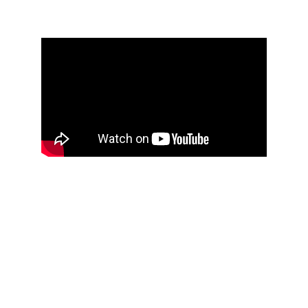
aguardado de Franca
Muito prazer, somos 
a Perplan
+24
+25